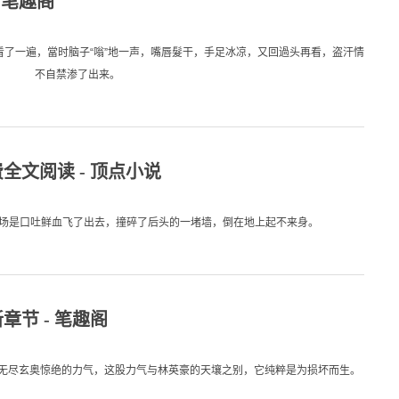
新笔趣阁
了一遍，當时脑子“嗡”地一声，嘴唇髮干，手足冰凉，又回過头再看，盗汗情
不自禁渗了出来。
文阅读 - 顶点小说
场是口吐鲜血飞了出去，撞碎了后头的一堵墙，倒在地上起不来身。
节 - 笔趣阁
无尽玄奥惊绝的力气，这股力气与林英豪的天壤之别，它纯粹是为损坏而生。