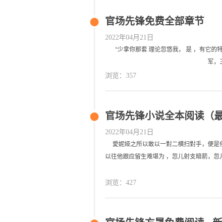
官场先锋免费全部章节
2022年04月21日
“少拿你那套 理论忽悠我， 是 ，有它
军，
浏览：357
官场先锋小说全本阅读（
2022年04月21日
愛妮娅之所以敢以一對二横扫對手，便是依
以往他跟应留生难堪为 ，忽儿射支暗箭，忽
浏览：427