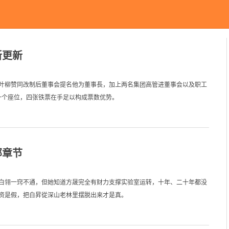
新更新
叶柳赞同改制后董事会提名他为董事長，加上两名集团高管进董事会以及职工
一个座位，四张铁票在手足以构成票数优势。
部章节
白翎一窍不通，但她知道方晟完全有财力支撑实验室运转，十年、二十年都没
资是假，把白昇從深山老林里摆脱出来才是真。