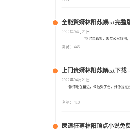
全能赘婿林阳苏颜txt完整
2022年04月21日
“终究是狐狸，嗅觉公然特别，
浏览：443
上门贵婿林阳苏颜txt下载 
2022年04月21日
“教师也在里边，但他受了伤，好像是在
浏览：418
医道狂尊林阳顶点小说免