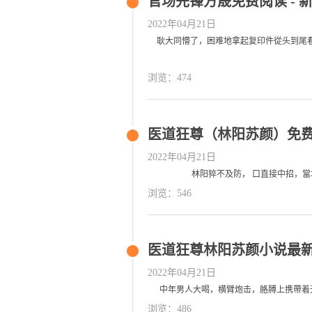
官场先锋方晟免费阅读 - 
2022年04月21日
耿大同懵了，困难地拿起复印件從头到尾看
浏览：474
医道狂尊（林阳苏颜）免费全
2022年04月21日
林阳猝不及防， 口直接中招，當
浏览：546
医道狂尊林阳苏颜小说最新章
2022年04月21日
中年男人大喝，横臂炮击，胳膊上携帶着
浏览：486