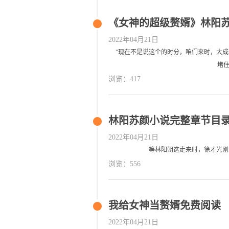
《女神的超级赘婿》林阳苏颜
2022年04月21日
“现在不是说这个的时分，咱们来时，大成
堵住
浏览：417
林阳苏颜小说完整章节目录 -
2022年04月21日
等林阳朝这走来时，徐才光刚才回
浏览：556
我给女神当赘婿免费阅读
2022年04月21日