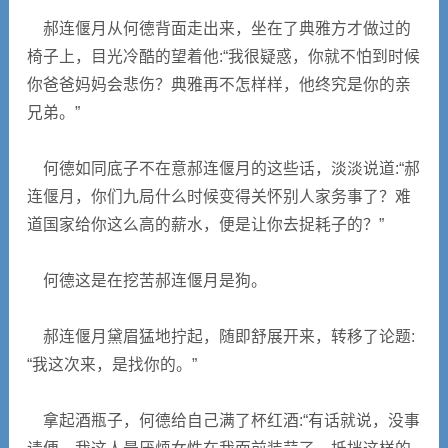
郝连偃月从何德背面走出来，坐在了典雅方才做过的
椅子上，目光冷酷的望着他:“我很疑惑，你就不怕到时候
你爸爸妈妈会悲伤？典雅再不怎样样，他终究是你的亲
兄弟。”
何德如同底子不在意郝连偃月的这些话，淡淡说道:“郝
连偃月，你们九局什么时候变得关怀别人家务事了？难
道国家给你这么高的薪水，便是让你去捉耗子的？”
何德这是在挖苦郝连偃月是狗。
郝连偃月黛眉猛地拧起，随即舒展开来，转移了论题:
“我这次来，是找你的。”
拿起酒瓶子，何德给自己满了杯红酒:“有话就说，没事