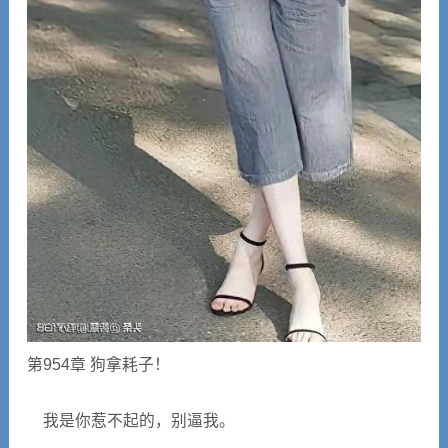
第954章 狗拿耗子！
我是你惹不起的，别逼我。