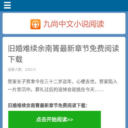
首页
旧婚难续余南箐最新章节免费阅读
下载
追更人数：1052人
贺家长子贺聿今在三十二岁这年，心梗去世。贺家陷入
一片悲沉中。葬礼过后的追悼会就挑在今天……
旧婚难续余南箐最新章节免费阅读下载：
点击开始阅读>>