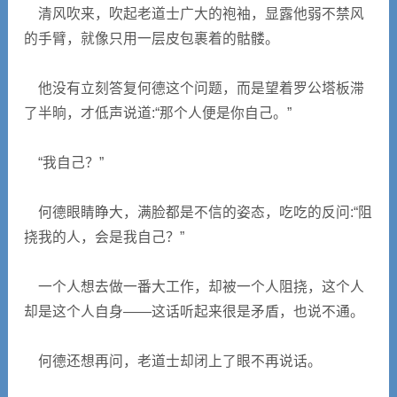
清风吹来，吹起老道士广大的袍袖，显露他弱不禁风
的手臂，就像只用一层皮包裹着的骷髅。
他没有立刻答复何德这个问题，而是望着罗公塔板滞
了半晌，才低声说道:“那个人便是你自己。”
“我自己？”
何德眼睛睁大，满脸都是不信的姿态，吃吃的反问:“阻
挠我的人，会是我自己？”
一个人想去做一番大工作，却被一个人阻挠，这个人
却是这个人自身——这话听起来很是矛盾，也说不通。
何德还想再问，老道士却闭上了眼不再说话。