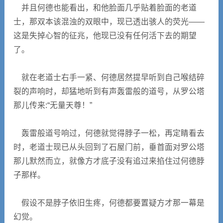
并且何德也能看出，和他脸面几乎贴着脸面的老道
士，那双本该混浊的双眼中，现已透出骇人的荧光——
这是失掉心智的征兆，他现已没有任何活下去的期望
了。
就在老道士右手一紧、何德居然提早听到自己喉结碎
裂的声响时，却猛地听到有声轰雷般的道号，从罗公塔
那儿传来:“无量天尊！”
轰雷般道号响过，何德就觉得脖子一松，再定睛看去
时，老道士现已从头回到了石屋门前，垂首面对罗公塔
那儿默然而立，就像方才底子没有追过来掐住过何德脖
子那样。
假设不是脖子依旧生疼，何德都要置疑方才那一幕是
幻觉。