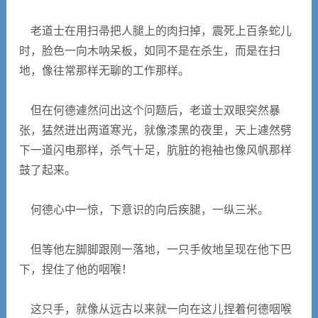
老道士在用扫帚把人腿上的肉扫掉，震死上百条蛇儿
时，脸色一向木呐呆板，如同不是在杀生，而是在扫
地，像往常那样无聊的工作那样。
但在何德遽然问出这个问题后，老道士双眼突然暴
张，猛然迸出两道寒光，就像漆黑的夜里，天上遽然劈
下一道闪电那样，杀气十足，肮脏的袍袖也像风帆那样
鼓了起来。
何德心中一惊，下意识的向后疾腿，一纵三米。
但等他左脚脚跟刚一落地，一只手攸地呈现在他下巴
下，捏住了他的咽喉！
这只手，就像从远古以来就一向在这儿捏着何德咽喉