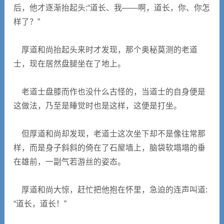
后，他才逐渐抬起头:“道长、我——啊，道长，你、你怎
样了？”
厚道和尚抬起头来时才发现，那个奥秘莫测的老道
士，现在居然盘腿坐在了地上。
老道士盘膝而作也没什么古怪的，当道士的自身便是
这做法，乃至是睡觉时也是这样，这便是打坐。
但厚道和尚却发现，老道士这次坐下却不是像往常那
样，而是身子斜斜的倚在了石屋墙上，脑袋软塌塌的垂
在雄前，一副气若游丝的姿态。
厚道和尚大惊，赶忙把他抱在怀里，急迫的连声叫道:
“道长，道长！”