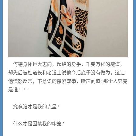
何德身怀巨大志向，超绝的身手，千变万化的魔道，
却先后被杜道长和老道士说他今后底子没有做为，这让
他愤怒反常，下意识的攥紧双拳，嘶声问道:“那个人究竟
是谁！？”
究竟谁才是我的克星？
什么才是囚禁我的牢笼？