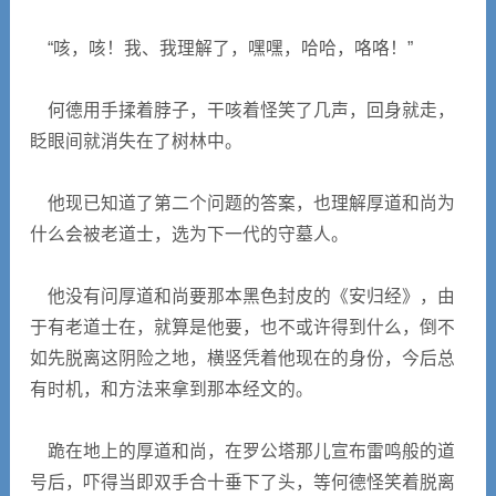
“咳，咳！我、我理解了，嘿嘿，哈哈，咯咯！”
何德用手揉着脖子，干咳着怪笑了几声，回身就走，
眨眼间就消失在了树林中。
他现已知道了第二个问题的答案，也理解厚道和尚为
什么会被老道士，选为下一代的守墓人。
他没有问厚道和尚要那本黑色封皮的《安归经》，由
于有老道士在，就算是他要，也不或许得到什么，倒不
如先脱离这阴险之地，横竖凭着他现在的身份，今后总
有时机，和方法来拿到那本经文的。
跪在地上的厚道和尚，在罗公塔那儿宣布雷鸣般的道
号后，吓得当即双手合十垂下了头，等何德怪笑着脱离