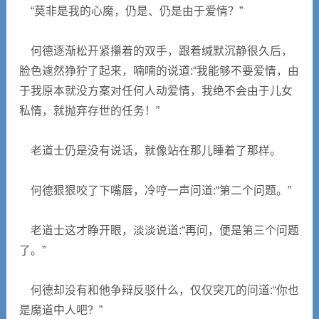
“莫非是我的心魔，仍是、仍是由于爱情？”
何德逐渐松开紧攥着的双手，跟着缄默沉静很久后，
脸色遽然狰狞了起来，喃喃的说道:“我能够不要爱情，由
于我原本就没方案对任何人动爱情，我绝不会由于儿女
私情，就抛弃存世的任务！”
老道士仍是没有说话，就像站在那儿睡着了那样。
何德狠狠咬了下嘴唇，冷哼一声问道:“第二个问题。”
老道士这才睁开眼，淡淡说道:“再问，便是第三个问题
了。”
何德却没有和他争辩反驳什么，仅仅突兀的问道:“你也
是魔道中人吧？”