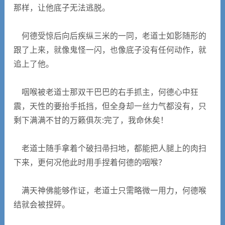
那样，让他底子无法逃脱。
何德受惊后向后疾纵三米的一同，老道士如影随形的
跟了上来，就像鬼怪一闪，也像底子没有任何动作，就
追上了他。
咽喉被老道士那双干巴巴的右手抓主，何德心中狂
震，天性的要抬手抵挡，但全身却一丝力气都没有，只
剩下满满不甘的万籁俱灰:完了，我命休矣！
老道士随手拿着个破扫帚扫地，都能把人腿上的肉扫
下来，更何况他此时用手捏着何德的咽喉？
满天神佛能够作证，老道士只需略微一用力，何德喉
结就会被捏碎。