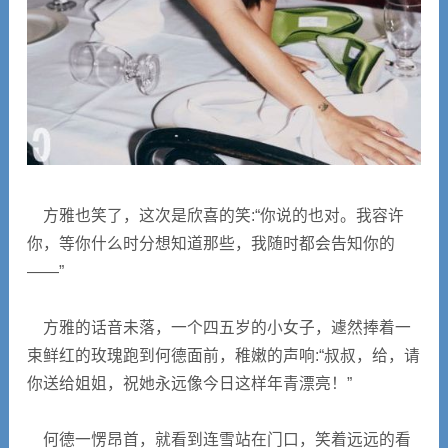
方雅也笑了，这次是欣喜的笑:“你说的也对。我容许
你，等你什么时分想知道那些，我随时都会告知你的
――”
方雅的话音未落，一个四五岁的小女子，遽然捧着一
束鲜红的玫瑰跑到何德面前，稚嫩的声响:“叔叔，给，请
你送给姐姐，祝她永远像今日这样年青漂亮！”
何德一愣昂首，就看到连雪站在门口，笑着远远的看