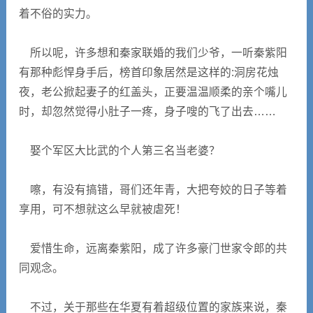
着不俗的实力。
所以呢，许多想和秦家联婚的我们少爷，一听秦紫阳
有那种彪悍身手后，榜首印象居然是这样的:洞房花烛
夜，老公掀起妻子的红盖头，正要温温顺柔的亲个嘴儿
时，却忽然觉得小肚子一疼，身子嗖的飞了出去……
娶个军区大比武的个人第三名当老婆？
嚓，有没有搞错，哥们还年青，大把夸姣的日子等着
享用，可不想就这么早就被虐死！
爱惜生命，远离秦紫阳，成了许多豪门世家令郎的共
同观念。
不过，关于那些在华夏有着超级位置的家族来说，秦