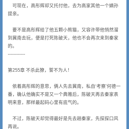
可现在，高彤辉却又托付他，去为高家其他一个嫡孙
提亲。
要不是高彤辉给了他五颗小熊猫，又容许带他悄然溜
到冀南去玩，便是打死陈破天，他也不会再次来到秦家
的。
------------
第255章 不杀此獠，誓不为人！
依着高彤辉的意思，俩人先去冀南，私自‘考察’何德一
番，确认他确实不是又一个典雅后，陈破天再去秦家表
明来意，那样最起码心里有底气的。
不过，陈破天却觉得最好是先去趟秦家，先探探口风
再说。