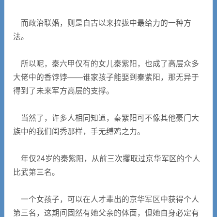
而政治联婚，则是自古以来拉拢中最给力的一种方
法。
所以呢，秦六甲仅有的女儿秦紫阳，也成了高层众多
大佬中的香饽饽――谁家孩子能娶到秦紫阳，那无异于
得到了未来军方高层的支撑。
当然了，许多人相同知道，秦紫阳可不像其他豪门大
族中的我们闺秀那样，手无缚鸡之力。
年仅24岁的秦紫阳，从前三次攫取过京华军区的个人
比武第三名。
一个女孩子，可以在人才辈出的京华军区中获得个人
第三名，这期间固然有她父亲的体面，但她自身必定有