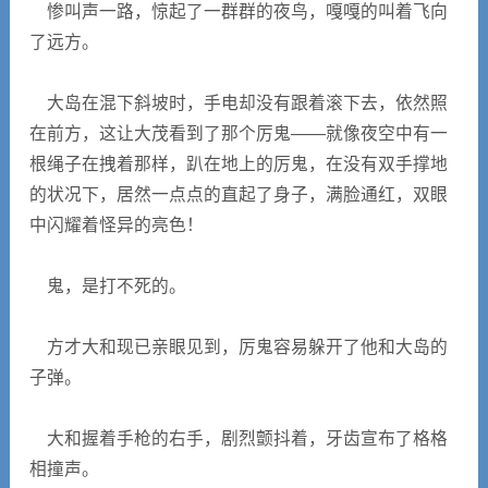
惨叫声一路，惊起了一群群的夜鸟，嘎嘎的叫着飞向
了远方。
大岛在混下斜坡时，手电却没有跟着滚下去，依然照
在前方，这让大茂看到了那个厉鬼——就像夜空中有一
根绳子在拽着那样，趴在地上的厉鬼，在没有双手撑地
的状况下，居然一点点的直起了身子，满脸通红，双眼
中闪耀着怪异的亮色！
鬼，是打不死的。
方才大和现已亲眼见到，厉鬼容易躲开了他和大岛的
子弹。
大和握着手枪的右手，剧烈颤抖着，牙齿宣布了格格
相撞声。