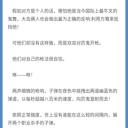
假如对方是个人的话，哪怕他是当今国际上最牛叉的
鬼舞，大岛俩人也会做出最为正确的反响:利用方雅来抵
挡他！
可他们却没有这样做，而是双双对厉鬼开枪。
他们对自己的枪法很自信。
咻——咻！
两声细微的枪响，子弹在夜色中摇拽出两道幽蓝色的
弹道，以每秒超越八百米的速度，向厉鬼激射而去！
依照正常揣度，世上没有谁能在这么短的间隔内，躲
开两个职业杀手的子弹。