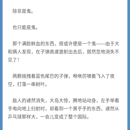
除非是鬼。
也只能是鬼。
那个满脸鲜血的东西，很或许便是一个鬼——由于大
和俩人发现，在子弹高速激射出去后，居然忽地消失不
见了！
两颗摇拽着蓝色尾巴的子弹，咻咻厉啸着飞入了夜
空，打落一串树叶。
敌人的遽然消失，大岛大惊，腾地站动身，左手举着
手电向地上扫射时，却看到一个黑乎乎的东西，遽然从
乒乓球那样大，一会儿变成了整个国际。