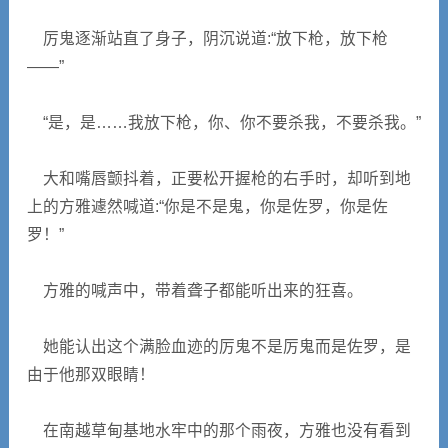
厉鬼逐渐站直了身子，阴沉说道:“放下枪，放下枪
——”
“是，是……我放下枪，你、你不要杀我，不要杀我。”
大和嘴唇颤抖着，正要松开握枪的右手时，却听到地
上的方雅遽然喊道:“你是不是鬼，你是佐罗，你是佐
罗！”
方雅的喊声中，带着聋子都能听出来的狂喜。
她能认出这个满脸血迹的厉鬼不是厉鬼而是佐罗，是
由于他那双眼睛！
在南越草甸基地水牢中的那个雨夜，方雅也没有看到