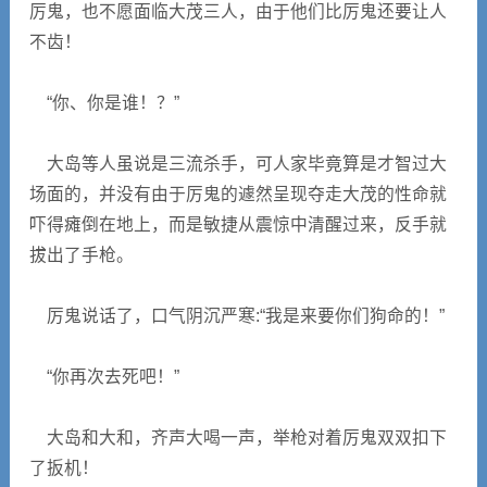
厉鬼，也不愿面临大茂三人，由于他们比厉鬼还要让人
不齿！
“你、你是谁！？”
大岛等人虽说是三流杀手，可人家毕竟算是才智过大
场面的，并没有由于厉鬼的遽然呈现夺走大茂的性命就
吓得瘫倒在地上，而是敏捷从震惊中清醒过来，反手就
拔出了手枪。
厉鬼说话了，口气阴沉严寒:“我是来要你们狗命的！”
“你再次去死吧！”
大岛和大和，齐声大喝一声，举枪对着厉鬼双双扣下
了扳机！