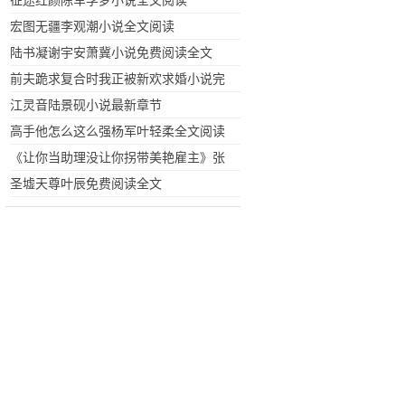
征途红颜陈军李梦小说全文阅读
宏图无疆李观潮小说全文阅读
陆书凝谢宇安萧冀小说免费阅读全文
前夫跪求复合时我正被新欢求婚小说完
整版
江灵音陆景砚小说最新章节
高手他怎么这么强杨军叶轻柔全文阅读
《让你当助理没让你拐带美艳雇主》张
易林若冰小说全部章节
圣墟天尊叶辰免费阅读全文