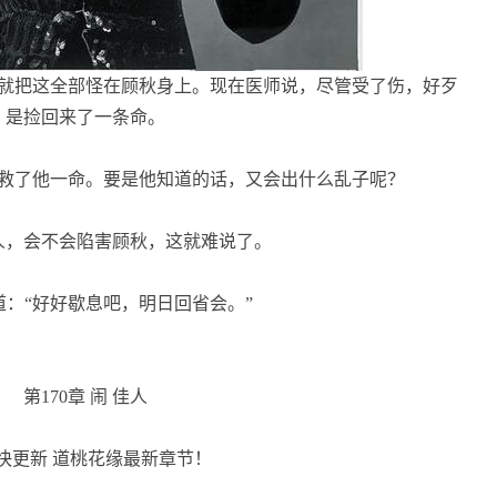
就把这全部怪在顾秋身上。现在医师说，尽管受了伤，好歹
是捡回来了一条命。
救了他一命。要是他知道的话，又会出什么乱子呢？
，会不会陷害顾秋，这就难说了。
：“好好歇息吧，明日回省会。”
第170章 闹 佳人
更新 道桃花缘最新章节！