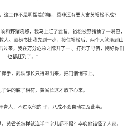
，这工作不是明摆着的嘛，莫非还有要人害黄裕松不成？
 响和野猪吼怒，我马上赶了曩昔。裕松被野猪抽了一嘴巴，
救人。顾秘书比我先到一步，接住裕松后，两个人就滚到山
击过来，我在万分危急之际开了一 。打死了野猪，刚好你们
也都赶到了。”
挥手，武装部长只得退出来，把门悄悄带上。
子讲的底子相符，黄省长这才放下心来。
青人，不过以他的 子，八成不会自动提及此事。
，黄省长怎样就连半个字儿都不提？毕晚他错怪了人家。