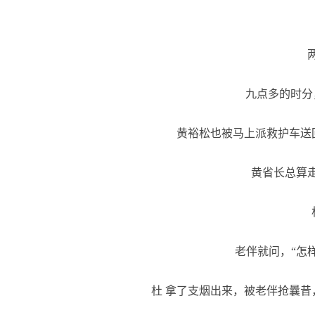
两
九点多的时分
黄裕松也被马上派救护车送回
黄省长总算走
杜
老伴就问，“怎样
杜 拿了支烟出来，被老伴抢曩昔