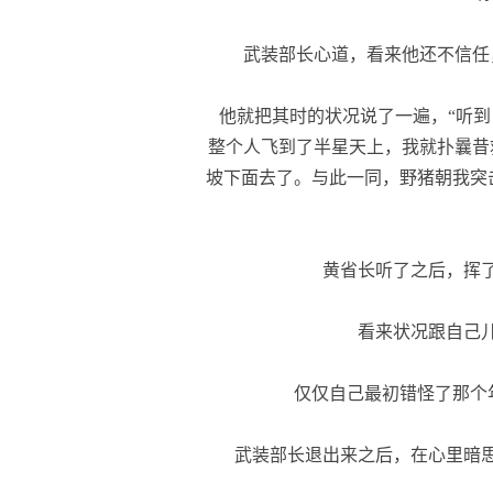
武装部长心道，看来他还不信任
他就把其时的状况说了一遍，“听到
整个人飞到了半星天上，我就扑曩昔
坡下面去了。与此一同，野猪朝我突
黄省长听了之后，挥了
看来状况跟自己儿
仅仅自己最初错怪了那个年
武装部长退出来之后，在心里暗思