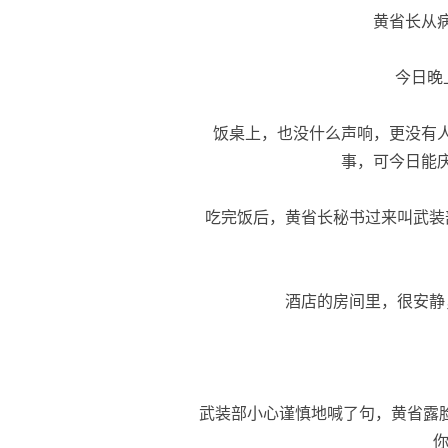
黄省长从病
今日晚上
饭桌上，也没什么声响，更没有人
事，可今日能
吃完饭后，黄省长秘书过来叫武装
酒店的房间里，很安静
武装部小心谨慎地喊了句，黄省露脸