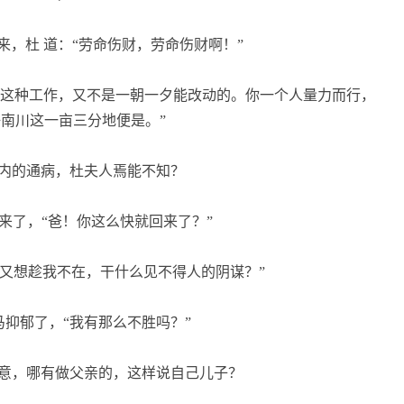
，杜 道：“劳命伤财，劳命伤财啊！”
这种工作，又不是一朝一夕能改动的。你一个人量力而行，
南川这一亩三分地便是。”
的通病，杜夫人焉能不知？
了，“爸！你这么快就回来了？”
又想趁我不在，干什么见不得人的阴谋？”
抑郁了，“我有那么不胜吗？”
意，哪有做父亲的，这样说自己儿子？