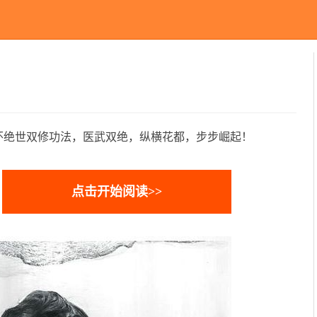
怀绝世双修功法，医武双绝，纵横花都，步步崛起！
点击开始阅读>>
：