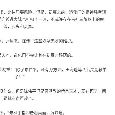
场，比往届要风险，但是，初赛之前，造化门的祖神强者现
至连邻近大陆也打扫了一遍，不或许存在古神三阶以上的魔
兽，邪鬼和灵异。
，罗运杰，陈伟平这些妖孽天才的维护。
天才，造化门不会让其在初赛时殒落的。
脸凝重：“除了陈伟平，还有孙方亮，王海遥等八名灵湖教弟
子！”
没什么，但是陈伟平但是灵湖教的榜首天才，现在死了，问
题就有点严峻了。
下。”朱枫手指叩击着桌面，沉吟道。