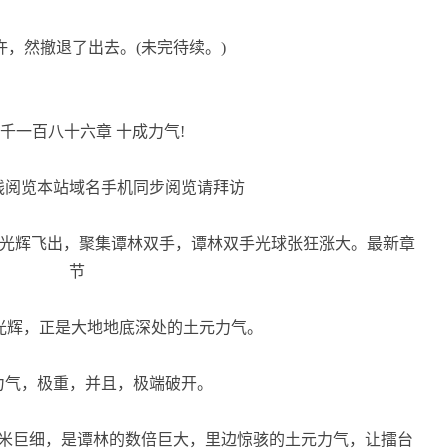
，然撤退了出去。(未完待续。)
千一百八十六章 十成力气!
阅览本站域名手机同步阅览请拜访
光辉飞出，聚集谭林双手，谭林双手光球张狂涨大。最新章
节
光辉，正是大地地底深处的土元力气。
气，极重，并且，极端破开。
米巨细，是谭林的数倍巨大，里边惊骇的土元力气，让擂台