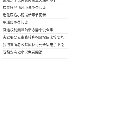
秦耀东小说免费阅读全文最新章节
楼星吟严飞凡小说免费阅读
造化医途小说最新章节更新
墨瑾宸免费阅读
官途权利巅峰陆浩方静小说全集
夫君要娶公主我转身抱紧权臣宋怜陆九
渊小说全集阅读
我的冒牌老公赵风林青允全集电子书免
费下载
阮穗安商徽小说免费阅读