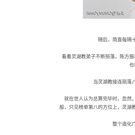
随后，简直每隔十
看着灵湖教弟子不断殒落，陈方振
也
当灵湖教接连殒落八
就在世人认为总算完毕时，忽然，
般，只见榜单第八的方位上，灵湖
整个造化广