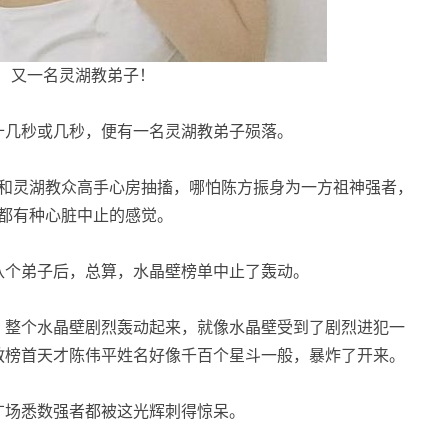
又一名灵湖教弟子！
几秒或几秒，便有一名灵湖教弟子殒落。
和灵湖教众高手心房抽搐，哪怕陈方振身为一方祖神强者，
都有种心脏中止的感觉。
个弟子后，总算，水晶壁榜单中止了轰动。
整个水晶壁剧烈轰动起来，就像水晶壁受到了剧烈进犯一
教榜首天才陈伟平姓名好像千百个星斗一般，暴炸了开来。
场悉数强者都被这光辉刺得惊呆。