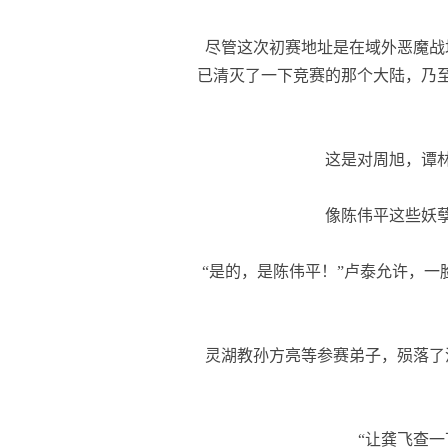
尽管这次初赛地址是在域外恶魔战
已清灭了一下竞赛的那个大陆，乃
这是对周旭，谭林
像陈伟平这些妖孽
“是的，是陈伟平！”卢泰允许，一
灵湖教孙方亮等参赛弟子，殒落了
“让龚飞查一