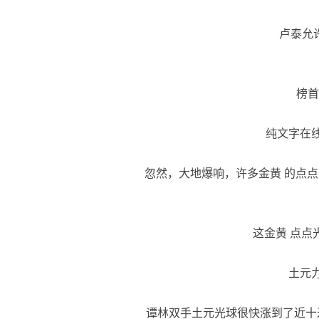
卢泰允许
榜首
纯文字在线
忽然，大地爆响，许多金黄 的点点
这金黄 点点
土元力
谭林双手土元光球很快涨到了近十