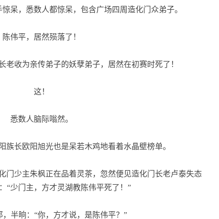
惊呆，悉数人都惊呆，包含广场四周造化门众弟子。
陈伟平，居然殒落了！
长老收为亲传弟子的妖孽弟子，居然在初赛时死了！
这！
悉数人脑际嗡然。
阳族长欧阳旭光也是呆若木鸡地看着水晶壁榜单。
化门少主朱枫正在品着灵茶，忽然便见造化门长老卢泰失态
：“少门主，方才灵湖教陈伟平死了！”
，半晌：“你，方才说，是陈伟平？”