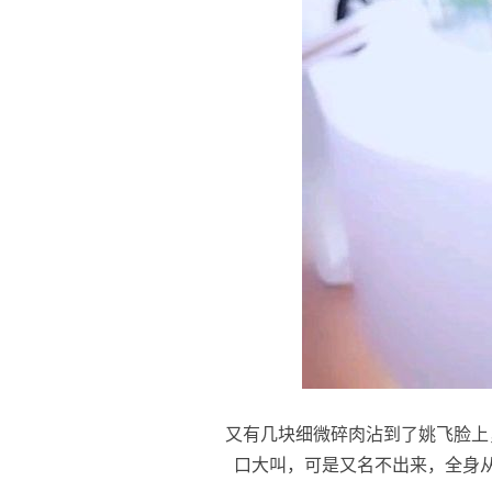
又有几块细微碎肉沾到了姚飞脸上
口大叫，可是又名不出来，全身