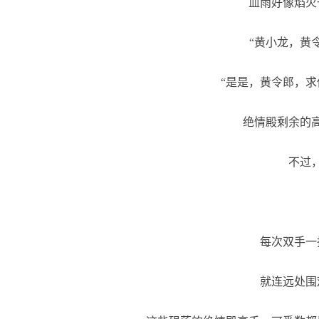
血雨好像焰火
“黄小龙，黄令
“是是，黄令郎，求
绝情殿剩余的高
不过，
每次双手一
就连远处围