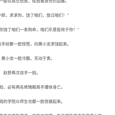
一般在高空怒放，绽放着逝世的血腥。
郎，求求你，饶了咱们，放过咱们！”
你饶了咱们一条狗命，咱们乐意投效于你！”
手纷繁一脸惊慌，向黄小龙求饶起来。
黄小龙一脸冷酷，无动于衷。
赵舒再次双手一拍。
拍，必有两名绝情殿高手爆体身亡。
观的学院众师生也都一脸惊骇起来。