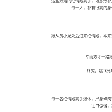
这些殒落的绝情殿高手，可悉数都
每一人，都有很高的身
跟从黄小龙死后过来绝情殿，本来
幸而方才一路跟
终究，姚飞死后
每一名绝情殿高手爆体，尸身碎肉
往曰傲慢，