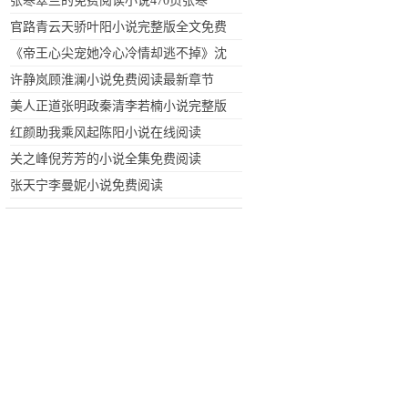
张寒翠兰的免费阅读小说470页张寒
官路青云天骄叶阳小说完整版全文免费
阅读
《帝王心尖宠她冷心冷情却逃不掉》沈
晚意萧彻小说全文
许静岚顾淮澜小说免费阅读最新章节
美人正道张明政秦清李若楠小说完整版
红颜助我乘风起陈阳小说在线阅读
关之峰倪芳芳的小说全集免费阅读
张天宁李曼妮小说免费阅读