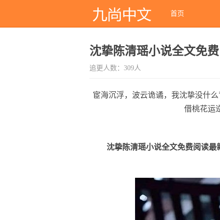
首页
沈挚陈清瑶小说全文免费
追更人数：309人
宦海沉浮，波云诡谲，我沈挚没什么
借桃花运逆
沈挚陈清瑶小说全文免费阅读最