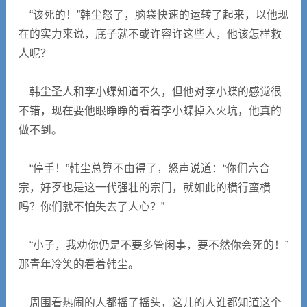
“该死的！”韩尘怒了，脑袋快速的运转了起来，以他现
在的实力来说，底子就不或许容许这些人，他该怎样救
人呢？
韩尘圣人和李小蝶知道不久，但他对李小蝶的感觉很
不错，现在要他眼睁睁的看着李小蝶掉入火坑，他真的
做不到。
“停手！”韩尘总算不由得了，怒声说道：“你们六合
宗，好歹也是这一代强壮的宗门，就如此的横行蛮横
吗？你们就不怕失去了人心？”
“小子，我劝你仍是不要多管闲事，要不然你会死的！”
那青年冷笑的看着韩尘。
周围看热闹的人都摇了摇头，这儿的人谁都知道这个