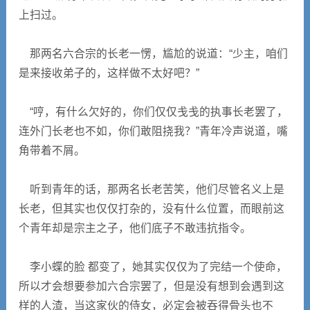
上扫过。
那两名六合宗的长老一愣，尴尬的说道：“少主，咱们
是来接收弟子的，这样做不太好吧？”
“哼，有什么欠好的，你们仅仅戋戋的执事长老罢了，
连外门长老也不如，你们敢阻挠我？”青年冷声说道，嘴
角带着不屑。
听到青年的话，那两名长老苦笑，他们尽管名义上是
长老，但其实也仅仅打杂的，没有什么位置，而眼前这
个青年却是宗主之子，他们底子不敢违抗指令。
李小蝶的脸 都变了，她其实仅仅为了完结一个使命，
所以才会想要参加六合宗罢了，但是没有想到会遇到这
样的人渣，当这家伙的侍女，必定会被吞得骨头也不