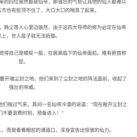
来的四位竟然都是仙帝，那强壮的气势让其他的仙人都难以
五杰也有些顶不住了，大口大口的喘息了起来。
，韩尘等人心里边骇然，由于这四大导师的修为必定在仙帝
以上，世人底子就无法抵御。
觉得自己是蝼蚁一般，在居高临下的仙帝面前。唯有俯首称
臣。
要开端尘封之地，他们来到了尘封之地的阵法面前，收起了
强壮的帝威。
们喘过气来，其间一名仙帝冷漠的说道：“现在敞开尘封之
们不要浪费时刻，预备进入！”
，而是看着眼前的通道口，浑身宣告出惊骇的仙力。