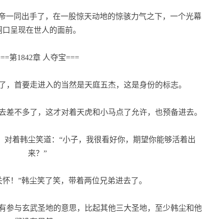
帝一同出手了，在一股惊天动地的惊骇力气之下，一个光幕
洞口呈现在世人的面前。
===第1842章 人夺宝===
了，首要走进入的当然是天庭五杰，这是身份的标志。
去差不多了，这才对着天虎和小马点了允许，也预备进去。
对着韩尘笑道：“小子，我很看好你，期望你能够活着出
来？”
怀！”韩尘笑了笑，带着两位兄弟进去了。
有参与玄武圣地的意思，比起其他三大圣地，至少韩尘和他