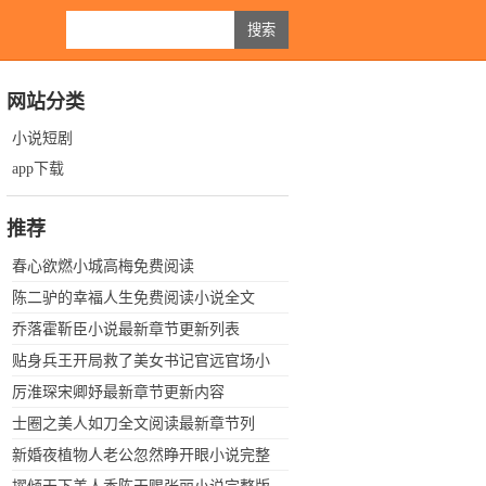
网站分类
小说短剧
app下载
推荐
春心欲燃小城高梅免费阅读
陈二驴的幸福人生免费阅读小说全文
乔落霍靳臣小说最新章节更新列表
贴身兵王开局救了美女书记官远官场小
说免费阅读全文最新章节
厉淮琛宋卿妤最新章节更新内容
士圈之美人如刀全文阅读最新章节列
新婚夜植物人老公忽然睁开眼小说完整
版