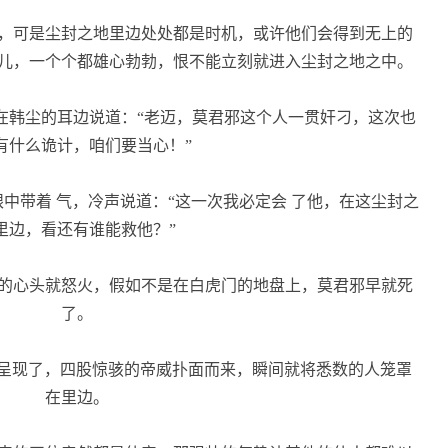
，可是尘封之地里边处处都是时机，或许他们会得到无上的
儿，一个个都雄心勃勃，恨不能立刻就进入尘封之地之中。
韩尘的耳边说道：“老迈，莫君邪这个人一贯奸刁，这次也
有什么诡计，咱们要当心！”
中带着 气，冷声说道：“这一次我必定会 了他，在这尘封之
里边，看还有谁能救他？”
的心头就怒火，假如不是在白虎门的地盘上，莫君邪早就死
了。
呈现了，四股惊骇的帝威扑面而来，瞬间就将悉数的人笼罩
在里边。