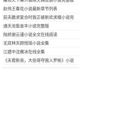
擢倾天下美人香陈天赐张丽小说完整版
赵伟王春花小说最新章节列表
前夫跪求复合时我正被新欢求婚小说完
整版
通天龙医金丰小说完整版
陆娇谢云谨小说全文在线阅读
无双林天顾悦瑶小说全集
江建中沈雁冰在线全集
《夫君新丧，大伯哥夺我入罗帐》小说
全文免费阅读