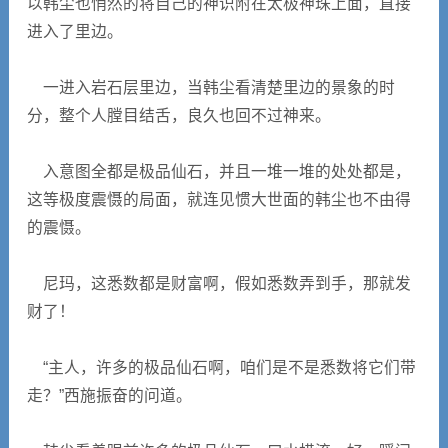
以韩尘也悄然的将自己的神识附在太极神珠上面，直接
进入了里边。
一进入岩石层里边，当韩尘看清楚里边的景象的时
分，整个人膛目结舌，良久也回不过神来。
入意图全都是极品仙石，并且一堆一堆的处处都是，
这等极度震慑的局面，就连见惯大世面的韩尘也不由得
的震慑。
尼玛，这悉数都是财富啊，假如悉数弄到手，那就发
财了！
“主人，许多的极品仙石啊，咱们是不是悉数将它们带
走？”西施振奋的问道。