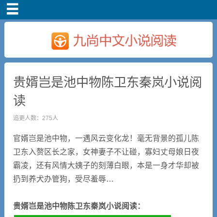
首页
贵婿岂是池中物陈卫东秦岚小说阅
读
追更人数：275人
官婿岂是池中物，一遇风云变化龙！毫无背景的孤儿陈
卫东入赘区长之家，女神妻子不让碰，寡妇丈母娘日夜
霸凌，还有风情大姨子的刻薄白眼，本是一身才华却被
扔到养犬办管狗，受尽羞辱…
贵婿岂是池中物陈卫东秦岚小说阅读：