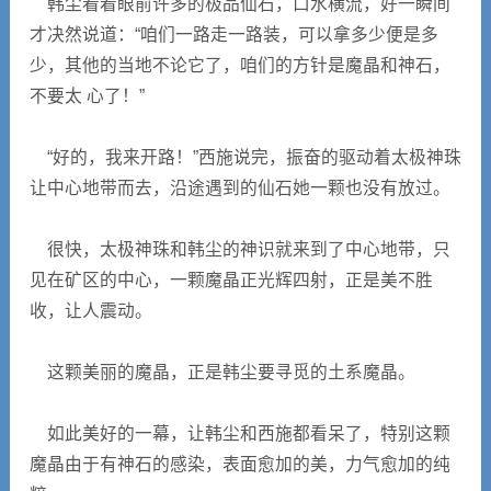
韩尘看着眼前许多的极品仙石，口水横流，好一瞬间
才决然说道：“咱们一路走一路装，可以拿多少便是多
少，其他的当地不论它了，咱们的方针是魔晶和神石，
不要太 心了！”
“好的，我来开路！”西施说完，振奋的驱动着太极神珠
让中心地带而去，沿途遇到的仙石她一颗也没有放过。
很快，太极神珠和韩尘的神识就来到了中心地带，只
见在矿区的中心，一颗魔晶正光辉四射，正是美不胜
收，让人震动。
这颗美丽的魔晶，正是韩尘要寻觅的土系魔晶。
如此美好的一幕，让韩尘和西施都看呆了，特别这颗
魔晶由于有神石的感染，表面愈加的美，力气愈加的纯