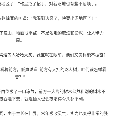
地区了！”韩尘招了招手，对着沼地也有些不耐烦了。
琪惊喜的叫道：“我看到边缘了，快要出沼地区了！”
了荒山，地面很平整，不是沼地的糜烂和淤泥，让人精力一
震。
梁浩等人哈哈大笑，藏宝就在眼前，他们又怎样能不振奋？
看着前方，低声说道“前方有大批的吃人树，咱们该怎样曩
昔？”
不由倒吸了一口凉气，前方一大片的树木公然和别的树木不
被吞噬下去，就连仙人也会被啃得骨头都不剩。
同，由于生长在仙界，常年吸收灵气，实力也变得非常的强