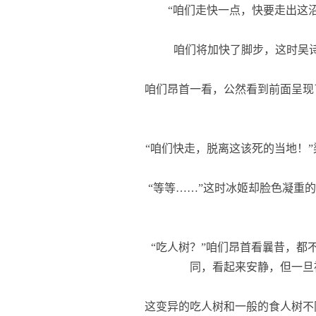
“咱们走快一点，快要走出这沼
咱们将加快了脚步，这时吴诗
咱们昂首一看，公然看到前面呈现
“咱们快走，脱离这该死的当地！”
“等等……”这时冰姬却脸色凝重的
“吃人树？”咱们昂首看曩昔，都
同，看起来安静，但一旦
这变异的吃人树和一般的食人树不