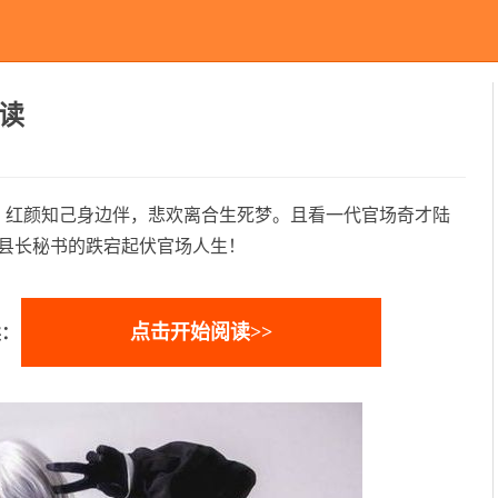
读
。红颜知己身边伴，悲欢离合生死梦。且看一代官场奇才陆
县长秘书的跌宕起伏官场人生！
点击开始阅读>>
读：