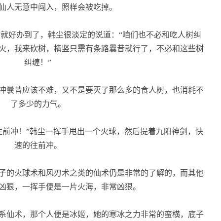
仙人无意中闯入，照样会被吃掉。
就好办到了，韩尘很淡定的说道：“咱们也不必和吃人树纠
火，我来砍树，横竖只需有条路曩昔就行了，不必和这些树
纠缠！”
冲曩昔应该不难，又不是要灭了那么多的食人树，也消耗不
了多少的力气。
前冲！”韩尘一挥手甩出一个火球，然后提着九阳神剑，快
速的往前冲。
子的火球术和风刃术之类的仙术仍是非常的了解的，而其他
凶狠，一挥手便是一片火海，非常凶狠。
系仙术，那个人便是冰姬，她的寒冰之力非常的蛮横，底子