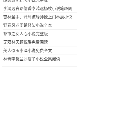
胡美慧沈建忠小说完整版
李鸿远官路偷香李鸿远杨枚小说笔趣阁
最新章节
杏林圣手：开局被导师撩上门林辰小说
全文阅读
野春风老周楚轻柒小说全本
都市之女人心小说完整版
无双林天顾悦瑶免费阅读
美人似玉李泽小说免费全文
林青李馨兰刘瘸子小说全集阅读