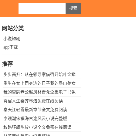
网站分类
小说短剧
app下载
推荐
步步高升：从在领导家借宿开始叶金鳞
小说全集
重生在女上司身边的日子我的靠山美女
上司张建忠小说全集
我的冒牌老公赵风林青允全集电子书免
费下载
寄宿人生秦齐林洁免费在线阅读
秦天江轻雪最新章节全文免费阅读
李观潮宋福海官途风云小说完整版
权路狂飙陈放小说全文免费在线阅读