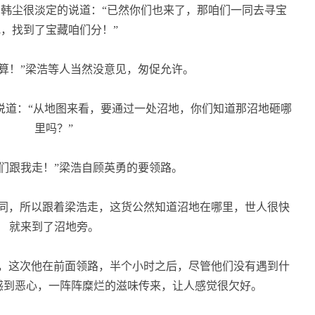
韩尘很淡定的说道：“已然你们也来了，那咱们一同去寻宝
吧，找到了宝藏咱们分！”
算！”梁浩等人当然没意见，匆促允许。
说道：“从地图来看，要通过一处沼地，你们知道那沼地砸哪
里吗？”
们跟我走！”梁浩自顾英勇的要领路。
同，所以跟着梁浩走，这货公然知道沼地在哪里，世人很快
就来到了沼地旁。
，这次他在前面领路，半个小时之后，尽管他们没有遇到什
感到恶心，一阵阵糜烂的滋味传来，让人感觉很欠好。