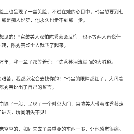
脸上也呈现了一丝笑脸，不过在她的心目中，韩尘想要到七
，那是痴人说梦，他永久也走不到那一步。
想见的！”宫装美人深怕陈秀芸会反悔，也不等两人再说什
一转，陈秀芸整个人就飞了起来。
万年，我一辈子都等着你！”陈秀芸泪流满面的大喊道。
艰苦，我都必定会去找你的！”韩尘的眼睛都红了，大吼着
陈秀芸说出了自己的誓言。
崩塌了一般，呈现了一个时空大门，宫装美人带着陈秀芸走
了进去，瞬间消失不见！
觉空空的，如同失去了最重要的东西一般，让他感觉很痛。