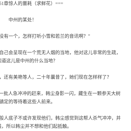
1051章惊人的噩耗（求鲜花）===
中州的某处！
没有一个，怎样打听小雪和若兰的音讯啊？”
自己会呈现在一个荒无人烟的当地，他对这儿非常的生疏，
知道这儿是中州的什么当地？
，还有美艳等人，二十年曩昔了，她们现在怎样样了？
一批人急冲冲的赶来，韩尘身影一闪，藏生在一颗参天大树
镇定的等待着这些人前来。
般人底子不或许发现他们，韩尘感觉到这帮人杀气冲冲，并
强，所以韩尘并不想和他们起抵触。