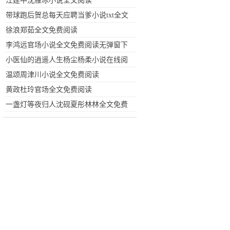
江建中沈雁冰小说全文阅读
带球跑后贺总每天应聘当爹小说txt全文
阅读
徐浪郑茹全文免费阅读
李鸿远官场小说全文免费阅读无弹窗下
载
小医仙的逍遥人生杨尘杨柔小说在线阅
读
温颂周津川小说全文免费阅读
黄政杜玲官场全文免费阅读
一盏灯等夜归人沈砚夏彤林林全文免费
观看