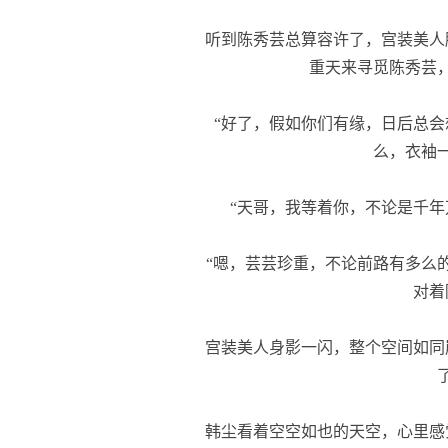
听到陈秀芸总算容许了，宫装美人
重天来寻觅陈秀芸
“好了，假如你们有缘，日后总会
么，衣袖
“天哥，我等着你，不论是千年
“嗯，芸芸珍重，不论前路有多么的
对着
宫装美人身影一闪，整个空间如同
韩尘看着空空如也的天空，心里感