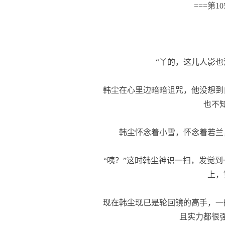
===第
“丫的，这儿人影也
韩尘在心里边暗暗诅咒，他没想到
也不
韩尘怀念着小雪，怀念着若兰
“咦？”这时韩尘神识一扫，发觉到
上，
现在韩尘现已是轮回镜的高手，一
且实力都很