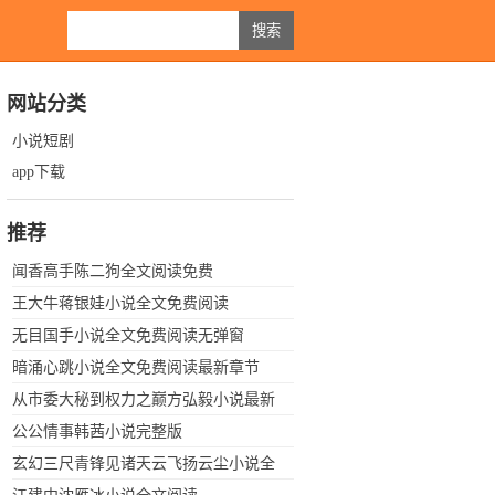
网站分类
小说短剧
app下载
推荐
闻香高手陈二狗全文阅读免费
王大牛蒋银娃小说全文免费阅读
无目国手小说全文免费阅读无弹窗
暗涌心跳小说全文免费阅读最新章节
从市委大秘到权力之巅方弘毅小说最新
章节免费阅读
公公情事韩茜小说完整版
玄幻三尺青锋见诸天云飞扬云尘小说全
集