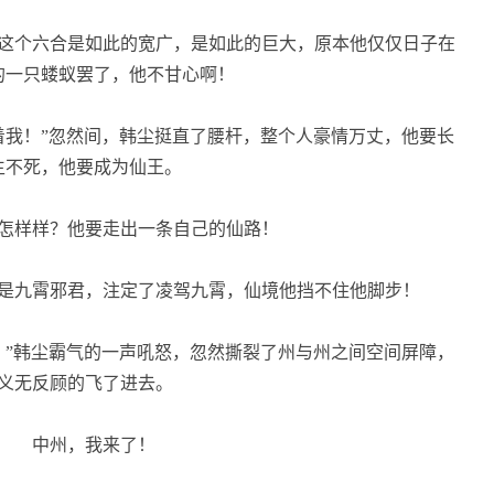
这个六合是如此的宽广，是如此的巨大，原本他仅仅日子在
的一只蝼蚁罢了，他不甘心啊！
我！”忽然间，韩尘挺直了腰杆，整个人豪情万丈，他要长
生不死，他要成为仙王。
怎样样？他要走出一条自己的仙路！
是九霄邪君，注定了凌驾九霄，仙境他挡不住他脚步！
”韩尘霸气的一声吼怒，忽然撕裂了州与州之间空间屏障，
义无反顾的飞了进去。
中州，我来了！