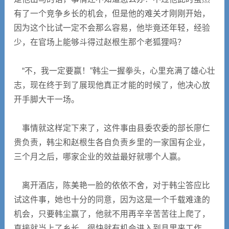
有了一个竞争乡长的机会，但是他的难关才刚刚开始，
因为这个比试一定不会那么容易，他毕竟还年轻，经验
少，在官场上能够斗得过赵根生那个老狐狸吗？
“不，我一定要赢！”韩尘一握拳头，心里充满了雄心壮
志，现在终于到了展现他真正才能的时候了，他决心放
开手脚大干一场。
事情就这样定下来了，这件事由县委农委的部长廖仁
贵负责，韩尘和赵根生各自负责乡里的一家国有企业，
三个月之后，哪家企业的效益最好就哪个人赢。
离开酒店，陈美艳一脸的依依不舍，对于韩尘答应比
试这件事，她也十分的同意，因为这是一个千载难逢的
机会，只要韩尘赢了，他就不用再辛辛苦苦往上爬了，
直接就当上了乡长，很快就有机会进入到县里来工作，