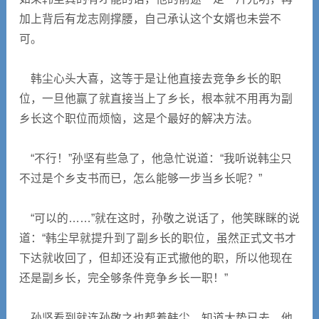
加上背后有龙志刚撑腰，自己承认这个女婿也未尝不
可。
韩尘心头大喜，这等于是让他直接去竞争乡长的职
位，一旦他赢了就直接当上了乡长，根本就不用再为副
乡长这个职位而烦恼，这是个最好的解决方法。
“不行！”孙坚有些急了，他急忙说道：“我听说韩尘只
不过是个乡支书而已，怎么能够一步当乡长呢？”
“可以的……”就在这时，孙敬之说话了，他笑眯眯的说
道：“韩尘早就提升到了副乡长的职位，虽然正式文书才
下达就收回了，但却还没有正式撤他的职，所以他现在
还是副乡长，完全够条件竞争乡长一职！”
孙坚看到就连孙敬之也帮着韩尘，知道大势已去，他