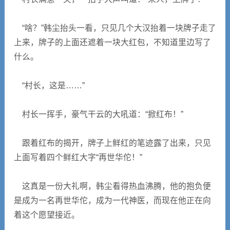
“啥？”韩尘抬头一看，只见几个大汉抬着一块牌子走了
上来，牌子的上面还遮着一块大红包，不知道里边写了
什么。
“村长，这是……”
村长一挥手，豪气干云的大吼道：“掀红布！”
跟着红布的揭开，牌子上鲜红的笔迹露了出来，只见
上面写着四个鲜红大字“再世华佗！”
这真是一份大礼啊，韩尘看得热血沸腾，他的抱负便
是成为一名再世华佗，成为一代神医，而现在他正在向
着这个愿望接近。